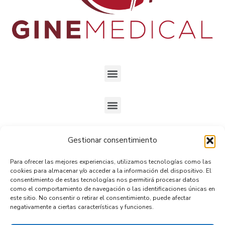
Gestionar consentimiento
Ubicados en
Gran Avenida José Miguel Carrera 5234,
Para ofrecer las mejores experiencias, utilizamos tecnologías como las
Oficina 9, San Miguel.
cookies para almacenar y/o acceder a la información del dispositivo. El
consentimiento de estas tecnologías nos permitirá procesar datos
como el comportamiento de navegación o las identificaciones únicas en
Horario
:
este sitio. No consentir o retirar el consentimiento, puede afectar
negativamente a ciertas características y funciones.
Lunes a viernes
9:00 a.m. a 6:00 p.m.