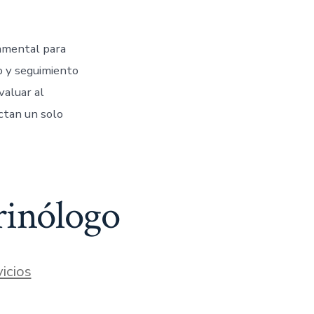
damental para
o y seguimiento
valuar al
ctan un solo
rinólogo
icios