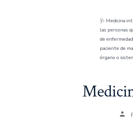
🩺 Medicina in
las personas q
de enfermedade
paciente de ma
órgano o siste
Medicin