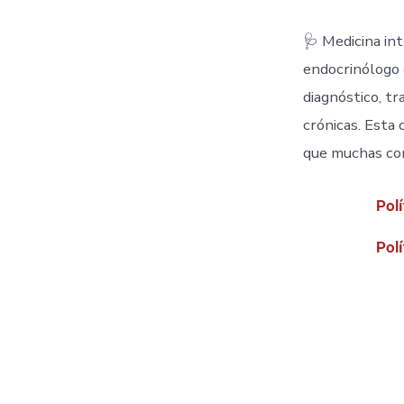
🩺 Medicina in
endocrinólogo 
diagnóstico, t
crónicas. Esta
que muchas con
Polí
Polí