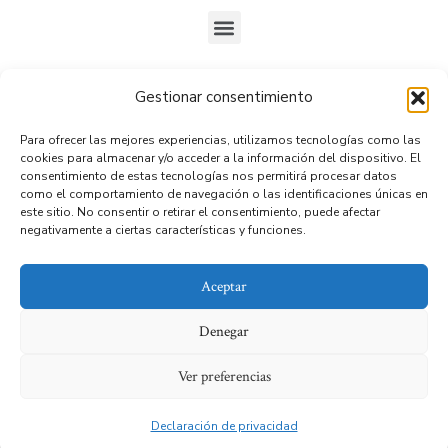
Gestionar consentimiento
Ubicados en
Gran Avenida José Miguel Carrera 5234,
Para ofrecer las mejores experiencias, utilizamos tecnologías como las
Oficina 9, San Miguel.
cookies para almacenar y/o acceder a la información del dispositivo. El
consentimiento de estas tecnologías nos permitirá procesar datos
como el comportamiento de navegación o las identificaciones únicas en
Horario
:
este sitio. No consentir o retirar el consentimiento, puede afectar
negativamente a ciertas características y funciones.
Lunes a viernes
9:00 a.m. a 6:00 p.m.
Aceptar
Sábados
9:00 a.m. a 1:00 p.m.
Denegar
Ver preferencias
Instagram:
@ginemedicalclinic
Declaración de privacidad