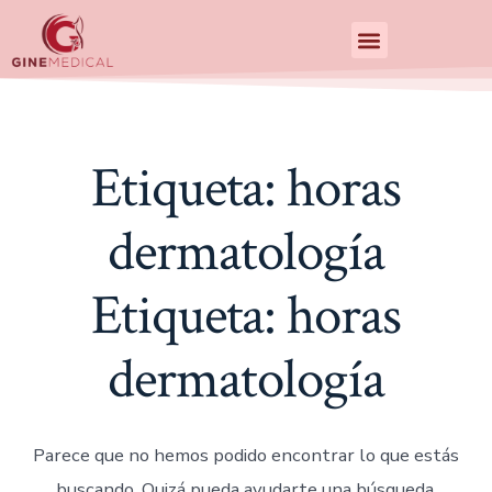
Centro de Especialidades Medicas
Etiqueta:
horas
dermatología
Etiqueta:
horas
dermatología
Parece que no hemos podido encontrar lo que estás
buscando. Quizá pueda ayudarte una búsqueda.