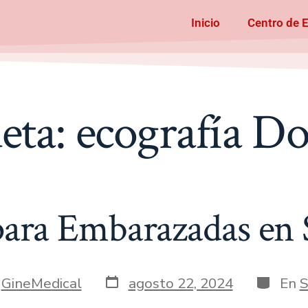
Inicio
Centro de 
eta:
ecografía D
para Embarazadas en
r
GineMedical
agosto 22, 2024
En
S