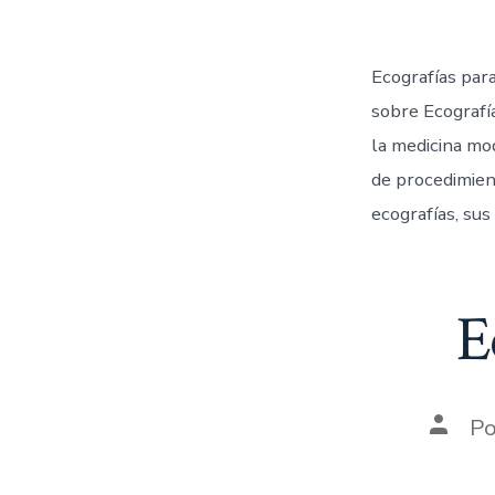
Ecografías par
sobre Ecografí
la medicina mod
de procedimien
ecografías, sus
E
P