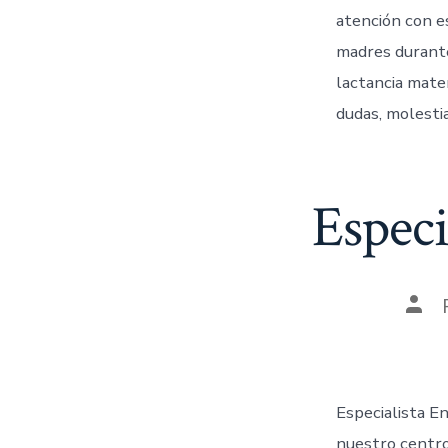
atención con e
madres durante
lactancia mate
dudas, molestia
Especi
Especialista En
nuestro centro