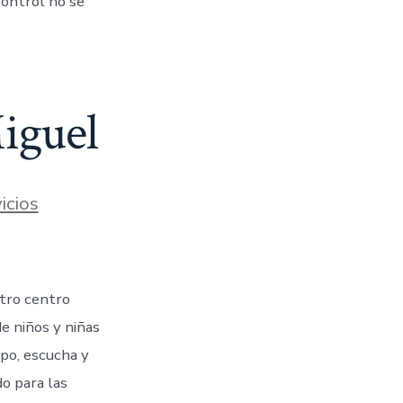
control no se
iguel
icios
stro centro
e niños y niñas
mpo, escucha y
o para las