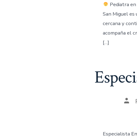
Pediatra en 
San Miguel es u
cercana y conti
acompaña el cre
[…]
Especi
Especialista E