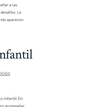
añar a las
desafíos. La
ando aparecen
nfantil
icios
o Infantil En
o en acompañar