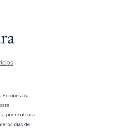
ura
icios
l En nuestro
para
La puericultura
meros días de