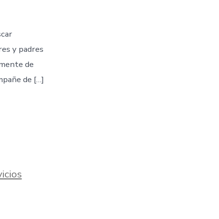
scar
res y padres
camente de
mpañe de […]
icios