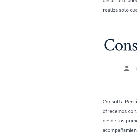
desarrollo adec
realiza solo cu
Cons
Consulta Pediá
ofrecemos cons
desde los prime
acompañamiento