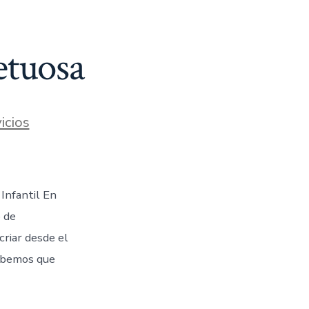
etuosa
icios
Infantil En
 de
riar desde el
Sabemos que