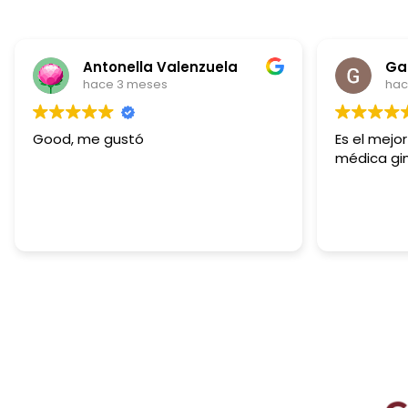
nzuela
Gabriela Esteves
hace 4 meses
Es el mejor de los lugares y consulta
médica ginecológica de calidad