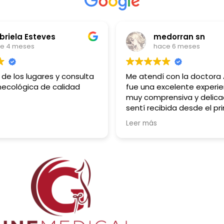
medorran sn
yu
hace 6 meses
ha
Me atendí con la doctora Arianna,
Excelente 
fue una excelente experiencia, era
especial 
muy comprensiva y delicada, me
siempre
sentí recibida desde el primer
cerrados
momento, me inspiro mucha
Leer más
confianza desde que puse pie en su
oficina, yo venía muy asustada por
experiencias ginecólogicas de
conocidas, Pero quedé súper
complacida con su servicio, MUY
BUENA EXPERIENCIA (el consultorio si
cuenta con baño funcional, está
limpio y tiene todo lo necesario).
100% recomendado