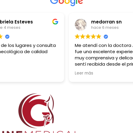
iela Esteves
medorran sn
4 meses
hace 6 meses
e los lugares y consulta
Me atendí con la doctora Ar
cológica de calidad
fue una excelente experienc
muy comprensiva y delicad
sentí recibida desde el prim
momento, me inspiro much
Leer más
confianza desde que puse p
oficina, yo venía muy asust
experiencias ginecólogicas 
conocidas, Pero quedé súpe
complacida con su servicio,
BUENA EXPERIENCIA (el consul
cuenta con baño funcional,
limpio y tiene todo lo necesa
100% recomendado