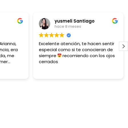
yusmeli Santiago
hace 8 meses
ianna,
Excelente atención, te hacen sentir
ia, era
especial como si te conocieran de
a, me
siempre
recomiendo con los ojos
er
cerrados
a
ie en su
ada por
de
r
 MUY
torio si
 está
rio).