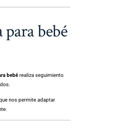
a para bebé
ara bebé
realiza seguimiento
ados.
oque nos permite adaptar
te.